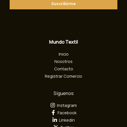
r
Suscribirme
e
o
e
l
e
c
Mundo Textil
t
r
Inicio
ó
n
Nosotros
i
Contacto
c
Registrar Comercio
o
Síguenos
Instagram
Facebook
Linkedin