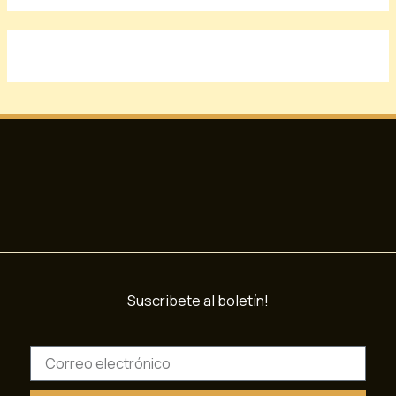
Suscribete al boletín!
C
o
r