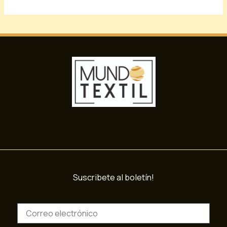
Suscribete al boletín!
C
o