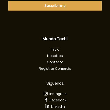
r
r
Suscribirme
e
o
e
l
e
c
Mundo Textil
t
r
Inicio
ó
n
Nosotros
i
Contacto
c
Registrar Comercio
o
Síguenos
Instagram
Facebook
Linkedin