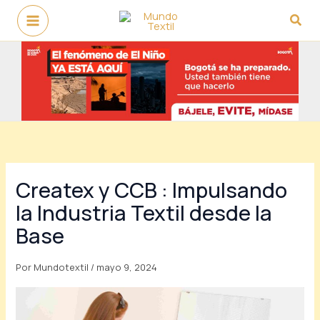
Ir
Busc
al
contenido
Createx y CCB : Impulsando
la Industria Textil desde la
Base
Por
Mundotextil
/
mayo 9, 2024