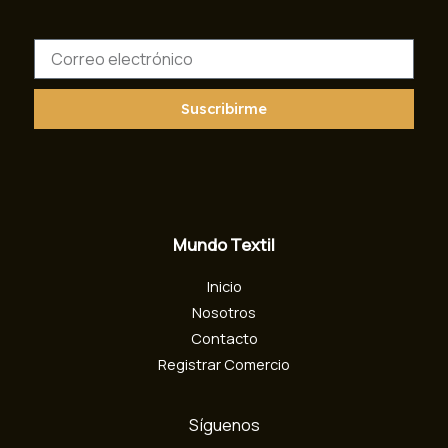
C
o
r
r
Suscribirme
e
o
e
l
e
c
Mundo Textil
t
r
Inicio
ó
n
Nosotros
i
Contacto
c
Registrar Comercio
o
Síguenos