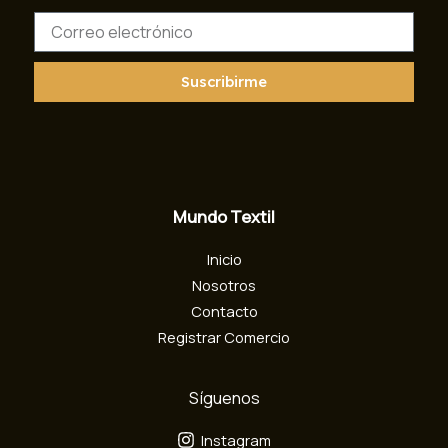
C
o
r
r
Suscribirme
e
o
e
l
e
c
Mundo Textil
t
r
Inicio
ó
n
Nosotros
i
Contacto
c
Registrar Comercio
o
Síguenos
Instagram