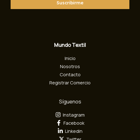
r
Suscribirme
e
o
e
l
e
c
Mundo Textil
t
r
Inicio
ó
n
Nosotros
i
Contacto
c
Registrar Comercio
o
Síguenos
Instagram
Facebook
Linkedin
Twitter