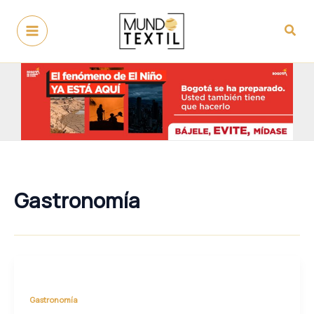
Ir
al
Busc
contenido
Gastronomía
Gastronomía