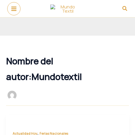
Ir
Busc
al
contenido
Nombre del
autor:Mundotextil
,
Actualidad Hoy
Ferias Nacionales