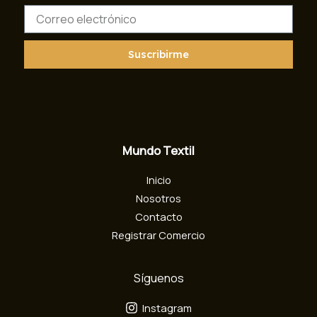
C
o
r
r
Suscribirme
e
o
e
l
e
c
Mundo Textil
t
r
Inicio
ó
n
Nosotros
i
Contacto
c
Registrar Comercio
o
Síguenos
Instagram