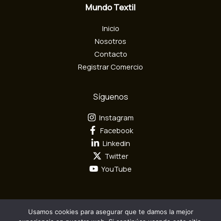
Mundo Textil
t
r
Inicio
ó
n
Nosotros
i
Contacto
c
Registrar Comercio
o
Síguenos
Instagram
Facebook
Linkedin
Twitter
YouTube
Usamos cookies para asegurar que te damos la mejor
Todos los derechos reservados por Mundo Textil © 2026