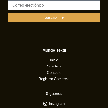
C
o
r
r
Suscribirme
e
o
e
l
e
c
Mundo Textil
t
r
Inicio
ó
n
Nosotros
i
Contacto
c
Registrar Comercio
o
Síguenos
Instagram