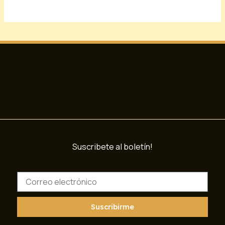
Suscribete al boletín!
C
o
r
r
Suscribirme
e