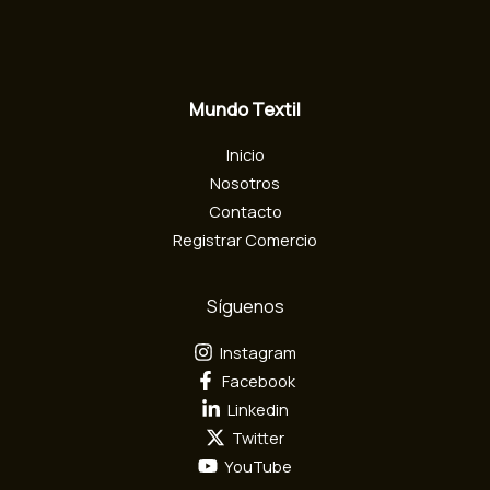
o
e
l
e
c
Mundo Textil
t
r
Inicio
ó
n
Nosotros
i
Contacto
c
Registrar Comercio
o
Síguenos
Instagram
Facebook
Linkedin
Twitter
YouTube