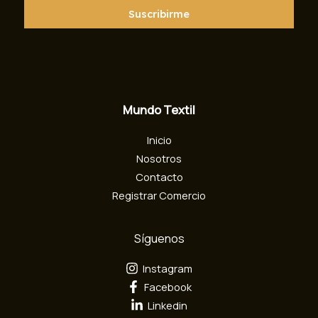
r
Suscribirme
e
o
e
l
e
c
Mundo Textil
t
r
Inicio
ó
n
Nosotros
i
Contacto
c
Registrar Comercio
o
Síguenos
Instagram
Facebook
Linkedin