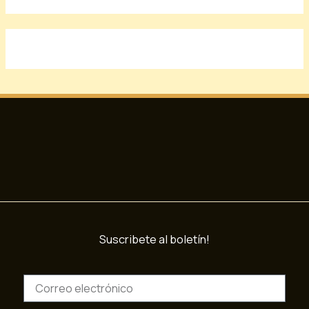
Suscribete al boletín!
C
o
r