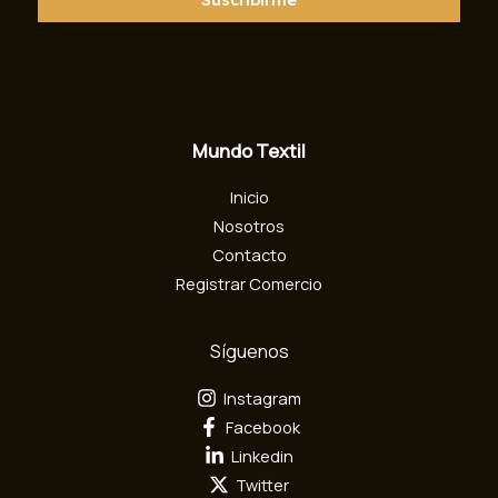
e
o
e
l
e
c
Mundo Textil
t
r
Inicio
ó
n
Nosotros
i
Contacto
c
Registrar Comercio
o
Síguenos
Instagram
Facebook
Linkedin
Twitter