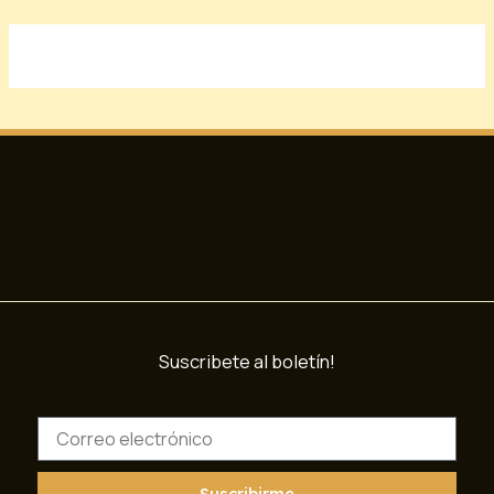
Suscribete al boletín!
C
o
r
r
Suscribirme