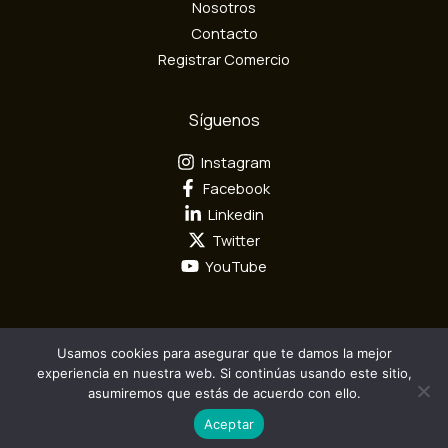
n
Nosotros
i
Contacto
c
Registrar Comercio
o
Síguenos
Instagram
Facebook
Linkedin
Twitter
YouTube
Usamos cookies para asegurar que te damos la mejor
Todos los derechos reservados por Mundo Textil © 2026
experiencia en nuestra web. Si continúas usando este sitio,
asumiremos que estás de acuerdo con ello.
Diseño y Desarrollo por
Camaleón Interactivo S.A.S
Aceptar