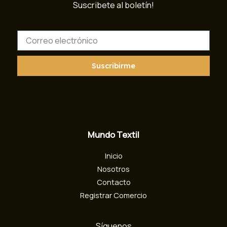
Suscribete al boletín!
C
o
r
r
Suscribirme
e
o
e
l
e
c
Mundo Textil
t
r
Inicio
ó
n
Nosotros
i
Contacto
c
Registrar Comercio
o
Síguenos