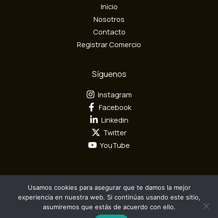
Inicio
ó
n
Nosotros
i
Contacto
c
Registrar Comercio
o
Síguenos
Instagram
Facebook
Linkedin
Twitter
YouTube
Usamos cookies para asegurar que te damos la mejor
Todos los derechos reservados por Mundo Textil © 2026
experiencia en nuestra web. Si continúas usando este sitio,
asumiremos que estás de acuerdo con ello.
Diseño y Desarrollo por
Camaleón Interactivo S.A.S