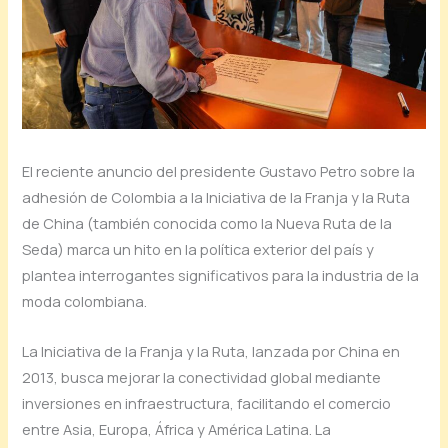
El
reciente
anuncio
del
presidente
Gustavo
Petro
sobre
la
adhesión
de
Colombia
a
la
Iniciativa
de
la
Franja
y
la
Ruta
de
China (
también
conocida
como
la
Nueva
Ruta
de
la
Seda)
marca
un
hito
en
la
política
exterior
del
país
y
plantea
interrogantes
significativos
para
la
industria
de
la
moda
colombiana.
La
Iniciativa
de
la
Franja
y
la
Ruta,
lanzada
por
China
en
2013,
busca
mejorar
la
conectividad
global
mediante
inversiones
en
infraestructura,
facilitando
el
comercio
entre
Asia,
Europa,
África
y
América
Latina.
La