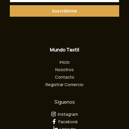
r
r
Suscribirme
e
o
e
l
e
c
Mundo Textil
t
r
Inicio
ó
n
Nosotros
i
Contacto
c
Registrar Comercio
o
Síguenos
Instagram
Facebook
Linkedin