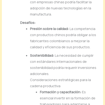
con
empresas
chinas
podría
facilitar
la
adopción
de
nuevas
tecnologías
en
la
manufactura.
Desafíos:
Presión
sobre
la
calidad:
La
competencia
con
productos
chinos
podría
obligar
a
los
fabricantes
colombianos
a
mejorar
la
calidad
y
eficiencia
de
sus
productos.
Sostenibilidad:
La
necesidad
de
cumplir
con
estándares
internacionales
de
sostenibilidad
podría
requerir
inversiones
adicionales.
Consideraciones
estratégicas
para
la
cadena
productiva
Formación
y
capacitación:
Es
esencial
invertir
en
la
formación
de
trabajadores
para
adaptarse
a