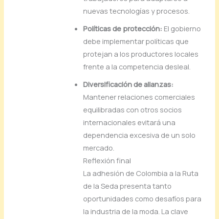
nuevas
tecnologías
y
procesos.
Políticas
de
protección:
El
gobierno
debe
implementar
políticas
que
protejan
a
los
productores
locales
frente
a
la
competencia
desleal.
Diversificación
de
alianzas:
Mantener
relaciones
comerciales
equilibradas
con
otros
socios
internacionales
evitará
una
dependencia
excesiva
de
un
solo
mercado.
Reflexión
final
La
adhesión
de
Colombia
a
la
Ruta
de
la
Seda
presenta
tanto
oportunidades
como
desafíos
para
la
industria
de
la
moda.
La
clave