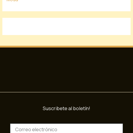
Suscribete al boletín!
C
o