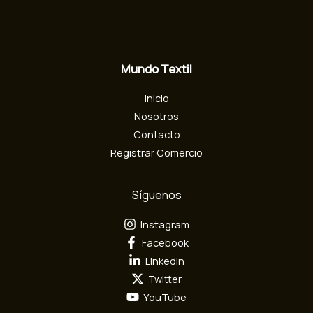
o
e
l
e
c
Mundo Textil
t
r
Inicio
ó
n
Nosotros
i
Contacto
c
Registrar Comercio
o
Síguenos
Instagram
Facebook
Linkedin
Twitter
YouTube