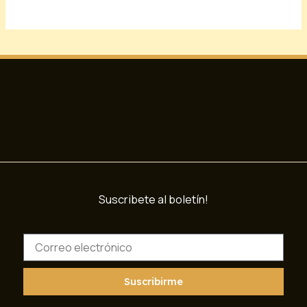
Suscribete al boletín!
C
o
r
r
Suscribirme
e