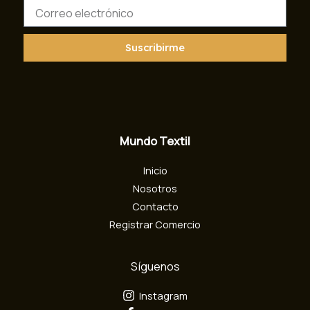
C
o
r
r
Suscribirme
e
o
e
l
e
c
Mundo Textil
t
r
Inicio
ó
n
Nosotros
i
Contacto
c
Registrar Comercio
o
Síguenos
Instagram