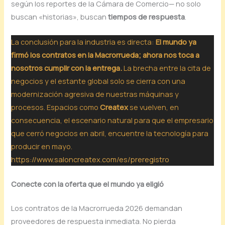
según los reportes de la Cámara de Comercio— no solo
buscan «historias», buscan
tiempos de respuesta
.
La conclusión para la industria es directa:
El mundo ya
firmó los contratos en la Macrorrueda; ahora nos toca a
nosotros cumplir con la entrega.
La brecha entre la cita de
negocios y el estante global solo se cierra con una
modernización agresiva de nuestras máquinas y
procesos. Espacios como
Createx
se vuelven, en
consecuencia, el escenario natural para que el empresario
que cerró negocios en abril, encuentre la tecnología para
producir en mayo.
https://www.saloncreatex.com/es/preregistro
Conecte con la oferta que el mundo ya eligió
Los contratos de la Macrorrueda 2026 demandan
proveedores de respuesta inmediata. No pierda