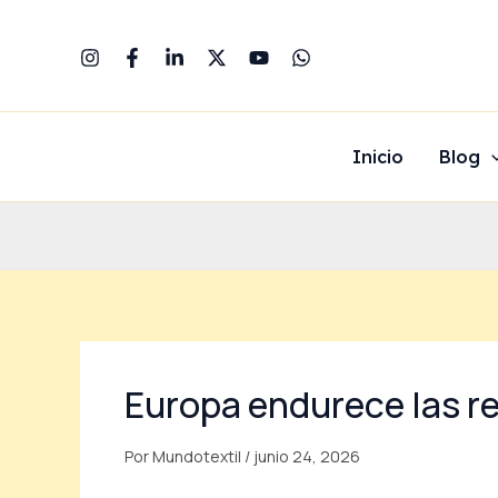
Ir
al
contenido
Inicio
Blog
Europa endurece las reg
Por
Mundotextil
/
junio 24, 2026