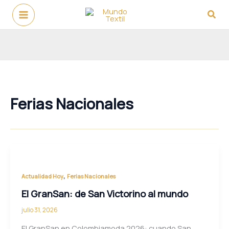
Ir
Busc
al
contenido
Ferias Nacionales
,
Actualidad Hoy
Ferias Nacionales
El GranSan: de San Victorino al mundo
julio 31, 2026
El GranSan en Colombiamoda 2026: cuando San