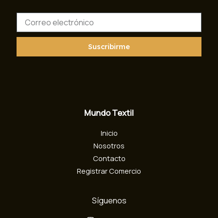
C
o
r
r
Suscribirme
e
o
e
l
e
c
Mundo Textil
t
r
Inicio
ó
n
Nosotros
i
Contacto
c
Registrar Comercio
o
Síguenos