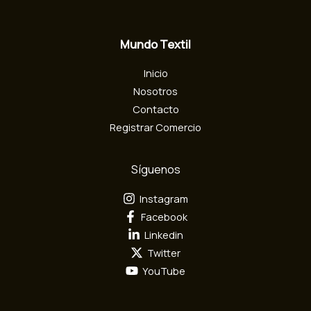
l
e
c
Mundo Textil
t
r
Inicio
ó
n
Nosotros
i
Contacto
c
Registrar Comercio
o
Síguenos
Instagram
Facebook
Linkedin
Twitter
YouTube