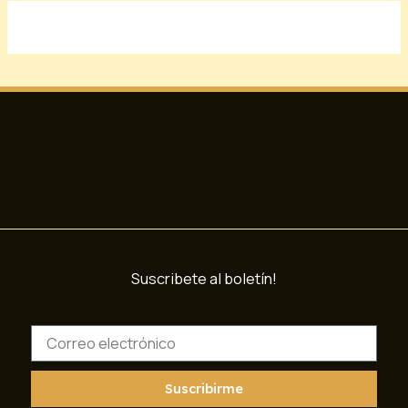
Suscribete al boletín!
C
o
r
r
Suscribirme
e