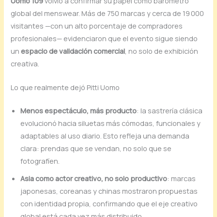
Uomo 109
volvió a confirmar su papel como barómetro
global del menswear. Más de 750 marcas y cerca de 19 000
visitantes —con un alto porcentaje de compradores
profesionales— evidenciaron que el evento sigue siendo
un
espacio de validación comercial
, no solo de exhibición
creativa.
Lo que realmente dejó Pitti Uomo
Menos espectáculo, más producto
: la sastrería clásica
evolucionó hacia siluetas más cómodas, funcionales y
adaptables al uso diario. Esto refleja una demanda
clara: prendas que se vendan, no solo que se
fotografíen.
Asia como actor creativo, no solo productivo
: marcas
japonesas, coreanas y chinas mostraron propuestas
con identidad propia, confirmando que el eje creativo
global está cada vez más distribuido.