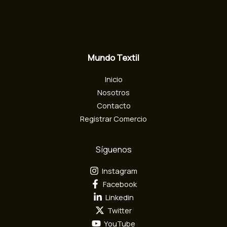
o
e
l
e
c
Mundo Textil
t
r
Inicio
ó
n
Nosotros
i
Contacto
c
Registrar Comercio
o
Síguenos
Instagram
Facebook
Linkedin
Twitter
YouTube