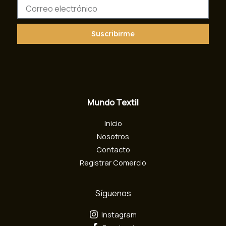
C
o
r
r
Suscribirme
e
o
e
l
e
c
Mundo Textil
t
r
Inicio
ó
n
Nosotros
i
Contacto
c
Registrar Comercio
o
Síguenos
Instagram