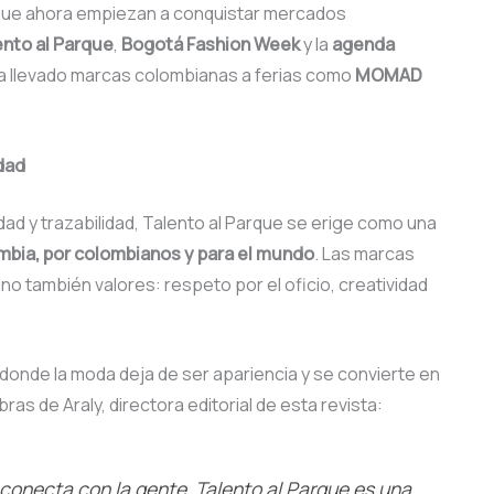
 y que ahora empiezan a conquistar mercados
ento al Parque
,
Bogotá Fashion Week
y la
agenda
ha llevado marcas colombianas a ferias como
MOMAD
dad
dad y trazabilidad, Talento al Parque se erige como una
bia, por colombianos y para el mundo
. Las marcas
no también valores: respeto por el oficio, creatividad
donde la moda deja de ser apariencia y se convierte en
as de Araly, directora editorial de esta revista:
 conecta con la gente. Talento al Parque es una