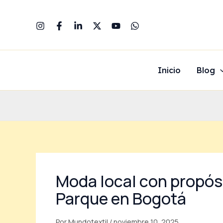
Ir
al
contenido
Inicio
Blog
Moda local con propósi
Parque en Bogotá
Por
Mundotextil
/
noviembre 10, 2025