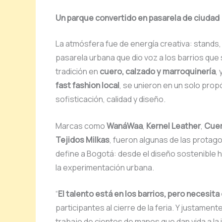
Un parque convertido en pasarela de ciudad
La atmósfera fue de energía creativa: stands,
pasarela urbana que dio voz a los barrios que
tradición en
cuero, calzado y marroquinería
,
fast fashion local
, se unieron en un solo pro
sofisticación, calidad y diseño.
Marcas como
WanáWaa
,
Kernel Leather
,
Cuer
Tejidos Milkas
, fueron algunas de las protago
define a Bogotá: desde el diseño sostenible h
la experimentación urbana.
“
El talento está en los barrios, pero necesita
participantes al cierre de la feria. Y justamente
trabajo de cientos de manos que dan vida a la i