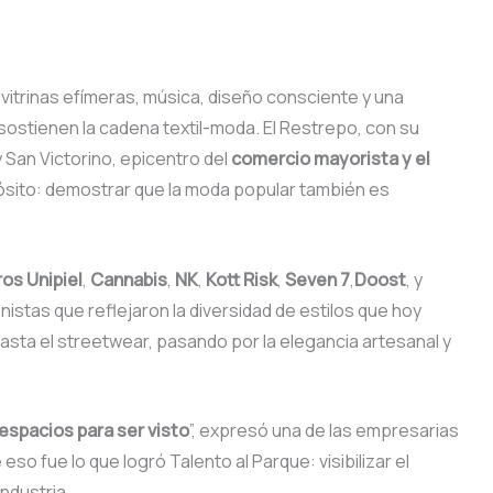
 vitrinas efímeras, música, diseño consciente y una
 sostienen la cadena textil-moda. El Restrepo, con su
 y San Victorino, epicentro del
comercio mayorista y el
pósito: demostrar que la moda popular también es
os Unipiel
,
Cannabis
,
NK
,
Kott Risk
,
Seven 7
,
Doost
, y
nistas que reflejaron la diversidad de estilos que hoy
asta el streetwear, pasando por la elegancia artesanal y
 espacios para ser visto
”, expresó una de las empresarias
 eso fue lo que logró Talento al Parque: visibilizar el
ndustria.