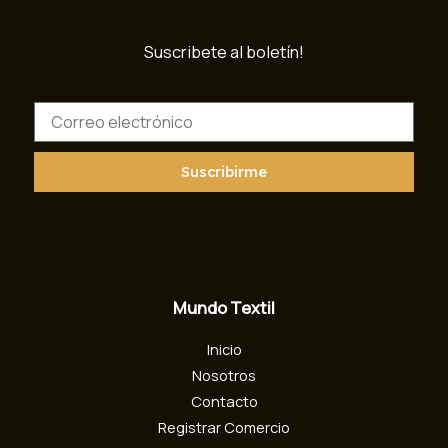
Suscribete al boletín!
C
o
r
r
Suscribirme
e
o
e
l
e
c
Mundo Textil
t
r
Inicio
ó
n
Nosotros
i
Contacto
c
Registrar Comercio
o