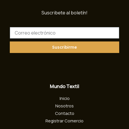
Suscribete al boletín!
C
o
r
r
Suscribirme
e
o
e
l
e
c
Mundo Textil
t
r
Inicio
ó
n
Nosotros
i
Contacto
c
Registrar Comercio
o