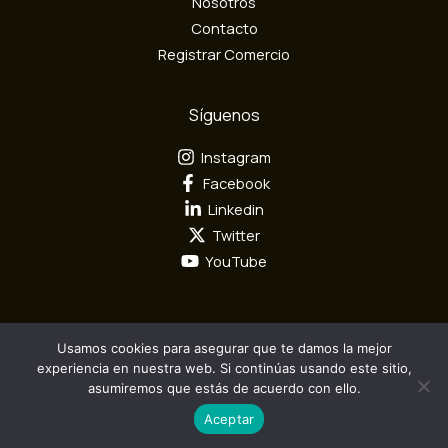
Nosotros
i
Contacto
c
Registrar Comercio
o
Síguenos
Instagram
Facebook
Linkedin
Twitter
YouTube
Usamos cookies para asegurar que te damos la mejor
Todos los derechos reservados por Mundo Textil © 2026
experiencia en nuestra web. Si continúas usando este sitio,
asumiremos que estás de acuerdo con ello.
Diseño y Desarrollo por
Camaleón Interactivo S.A.S
Aceptar