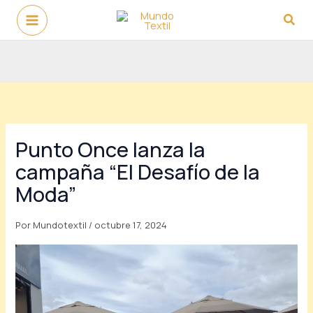
Ir
Busc
al
contenido
Punto Once lanza la
campaña “El Desafío de la
Moda”
Por
Mundotextil
/
octubre 17, 2024