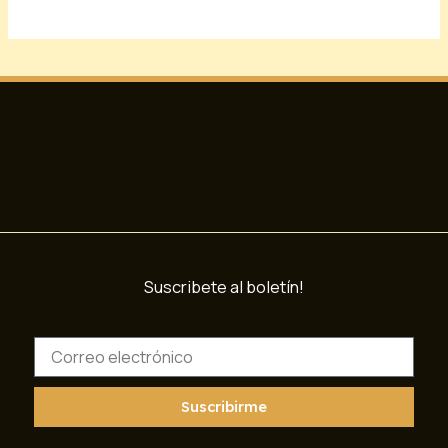
Suscribete al boletín!
C
o
r
r
Suscribirme
e
o