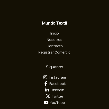
e
l
e
c
Mundo Textil
t
r
Inicio
ó
n
Nosotros
i
Contacto
c
Registrar Comercio
o
Síguenos
Instagram
Facebook
Linkedin
Twitter
YouTube