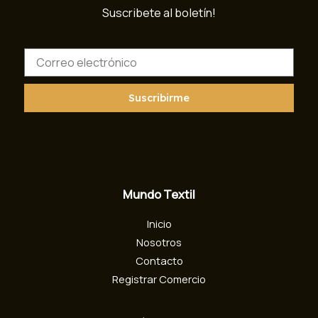
Suscribete al boletín!
C
o
r
r
Suscribirme
e
o
e
l
e
c
Mundo Textil
t
r
Inicio
ó
n
Nosotros
i
Contacto
c
Registrar Comercio
o