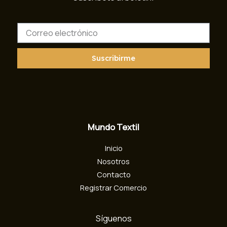
C
o
r
r
Suscribirme
e
o
e
l
e
c
Mundo Textil
t
r
Inicio
ó
n
Nosotros
i
Contacto
c
Registrar Comercio
o
Síguenos