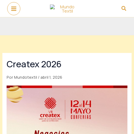
Ir
Busc
al
contenido
Createx 2026
Por
Mundotextil
/
abril 1, 2026