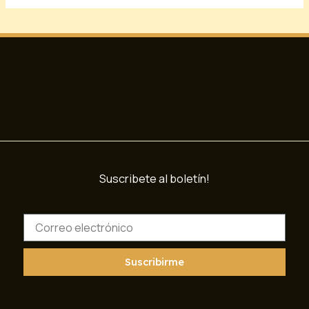
Suscribete al boletín!
C
o
r
r
Suscribirme
e
o
e