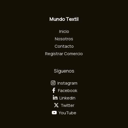
l
e
c
Mundo Textil
t
r
Inicio
ó
n
Nosotros
i
Contacto
c
Registrar Comercio
o
Síguenos
Instagram
Facebook
Linkedin
Twitter
YouTube