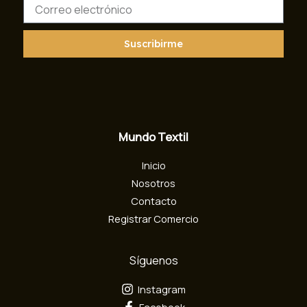
C
o
r
r
Suscribirme
e
o
e
l
e
c
Mundo Textil
t
r
Inicio
ó
n
Nosotros
i
Contacto
c
Registrar Comercio
o
Síguenos
Instagram