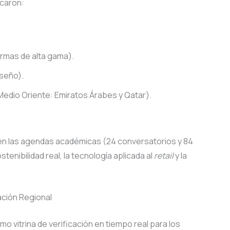
acaron:
ormas de alta gama).
seño).
edio Oriente: Emiratos Árabes y Qatar).
n las agendas académicas (24 conversatorios y 84
tenibilidad real, la tecnología aplicada al
retail
y la
ación Regional
mo vitrina de verificación en tiempo real para los