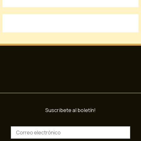
Suscribete al boletín!
C
o