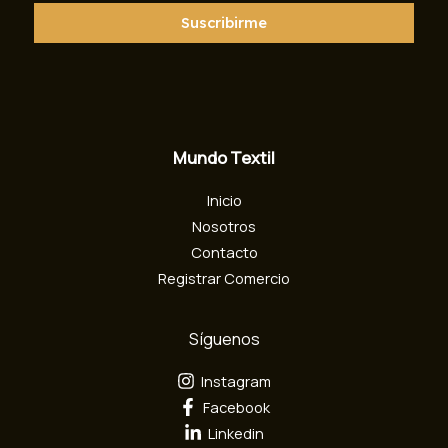
r
r
Suscribirme
e
o
e
l
e
c
Mundo Textil
t
r
Inicio
ó
n
Nosotros
i
Contacto
c
Registrar Comercio
o
Síguenos
Instagram
Facebook
Linkedin