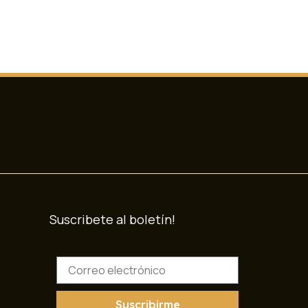
Suscribete al boletín!
C
o
r
r
Suscribirme