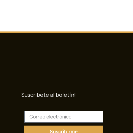
Suscribete al boletín!
C
o
r
r
Suscribirme