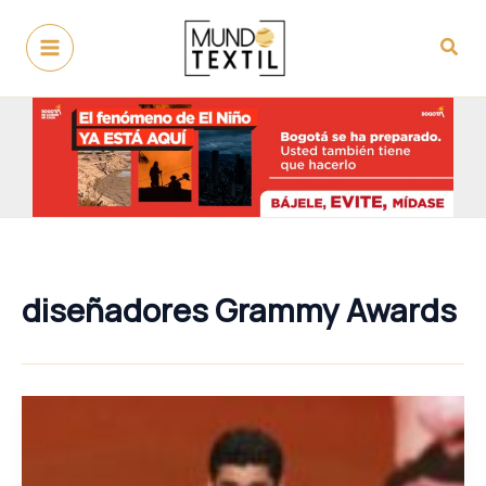
Ir
al
Busc
contenido
diseñadores Grammy Awards