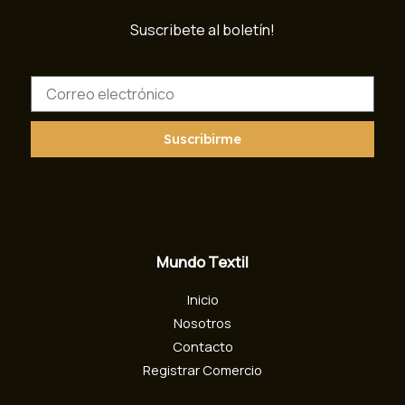
Suscribete al boletín!
C
o
r
r
Suscribirme
e
o
e
l
e
c
Mundo Textil
t
r
Inicio
ó
n
Nosotros
i
Contacto
c
Registrar Comercio
o