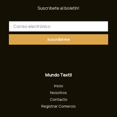
Suscribete al boletín!
C
o
r
r
Suscribirme
e
o
e
l
e
c
Mundo Textil
t
r
Inicio
ó
n
Nosotros
i
Contacto
c
Registrar Comercio
o