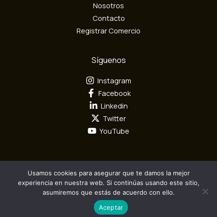
n
Nosotros
i
Contacto
c
Registrar Comercio
o
Síguenos
Instagram
Facebook
Linkedin
Twitter
YouTube
Usamos cookies para asegurar que te damos la mejor
Todos los derechos reservados por Mundo Textil © 2026
experiencia en nuestra web. Si continúas usando este sitio,
asumiremos que estás de acuerdo con ello.
Diseño y Desarrollo por
Camaleón Interactivo S.A.S
Aceptar