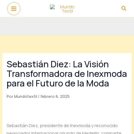
Ir
Busc
al
contenido
Sebastián Diez: La Visión
Transformadora de Inexmoda
para el Futuro de la Moda
Por
Mundotextil
/
febrero 6, 2025
Sebastián Diez, presidente de Inexmoda y reconocido
negociador internacional oriundo de Medellín, comparte