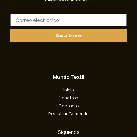
C
o
r
r
Suscribirme
e
o
e
l
e
c
Mundo Textil
t
r
Inicio
ó
n
Nosotros
i
Contacto
c
Registrar Comercio
o
Síguenos