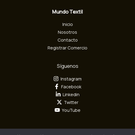
e
c
Mundo Textil
t
r
Inicio
ó
n
Nosotros
i
Contacto
c
Registrar Comercio
o
Síguenos
Instagram
Facebook
Linkedin
Twitter
YouTube