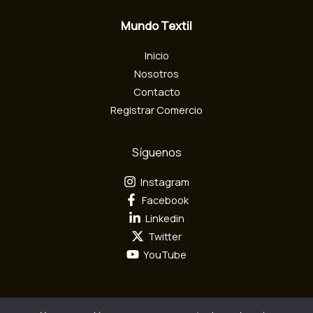
e
c
Mundo Textil
t
r
Inicio
ó
n
Nosotros
i
Contacto
c
Registrar Comercio
o
Síguenos
Instagram
Facebook
Linkedin
Twitter
YouTube