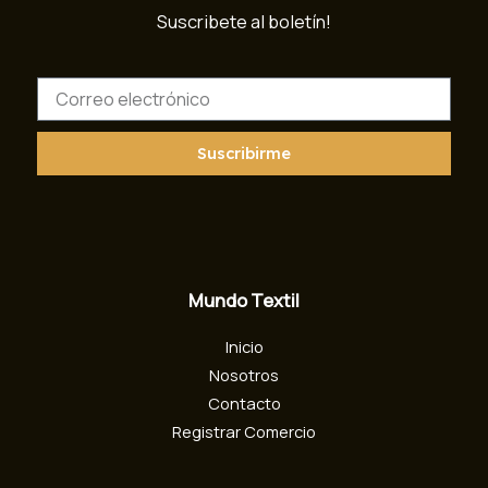
Suscribete al boletín!
C
o
r
r
Suscribirme
e
o
e
l
e
c
Mundo Textil
t
r
Inicio
ó
n
Nosotros
i
Contacto
c
Registrar Comercio
o