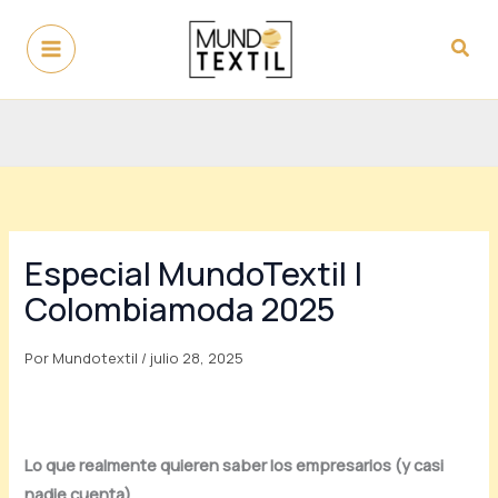
Ir
al
Busc
contenido
Especial MundoTextil |
Colombiamoda 2025
Por
Mundotextil
/
julio 28, 2025
Lo que realmente quieren saber los empresarios (y casi
nadie cuenta)