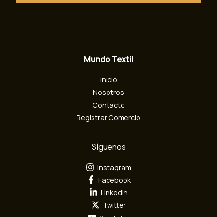
e
o
e
l
e
c
Mundo Textil
t
r
Inicio
ó
n
Nosotros
i
Contacto
c
Registrar Comercio
o
Síguenos
Instagram
Facebook
Linkedin
Twitter