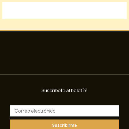
Suscribete al boletín!
C
o
r
r
Suscribirme