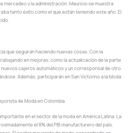
de mercadeo y la administración. Mauricio se muestra
aba tanto éxito como el que están teniendo este año. El
cido.
cia que seguirán haciendo nuevas cosas. Con la
rabajando en mejoras, como la actualización de la parte
lar nuevos cajeros automáticos y un corresponsal de otro
ándose. Además, participarán en San Victorino a la Moda
Mayorista de Moda en Colombia
mportante en el sector de la moda en América Latina. La
proximadamente el 8% del PIB manufacturero del país,
nas. El sector mayorista de moda, concentrado en