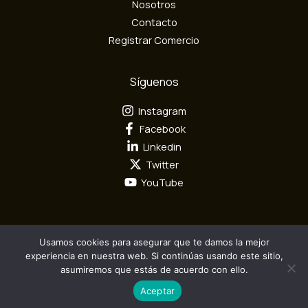
n
Nosotros
i
Contacto
c
Registrar Comercio
o
Síguenos
Instagram
Facebook
Linkedin
Twitter
YouTube
Usamos cookies para asegurar que te damos la mejor
Todos los derechos reservados por Mundo Textil © 2026
experiencia en nuestra web. Si continúas usando este sitio,
asumiremos que estás de acuerdo con ello.
Diseño y Desarrollo por
Camaleón Interactivo S.A.S
Aceptar