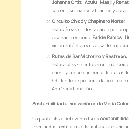
Johanna Ortiz
,
Azulu
,
Maaji
y
Renat
lujo en escenarios vibrantes y cosmo
Circuito Chicó y Chapinero Norte:
Estas áreas se destacaron por propu
diseñadores como
Faride Ramos
,
Li
visión auténtica y diversa de la mod
Rutas de San Victorino y Restrepo:
Estas rutas se enfocaron en el come
cuero y la marroquinería, destacand
93, donde se presentó la colección
Ana María Londoño.
Sostenibilidad e Innovación en la Moda Col
Un punto clave del evento fue la
sostenibilid
circularidad textil, el uso de materiales recicl