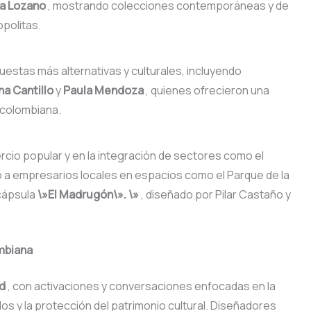
a Lozano
, mostrando colecciones contemporáneas y de
politas.
estas más alternativas y culturales, incluyendo
na Cantillo
y
Paula Mendoza
, quienes ofrecieron una
a colombiana.
rcio popular y en la integración de sectores como el
o a empresarios locales en espacios como el Parque de la
 cápsula
\»El Madrugón\». \»
, diseñado por Pilar Castaño y
ombiana
ad
, con activaciones y conversaciones enfocadas en la
ados y la protección del patrimonio cultural. Diseñadores