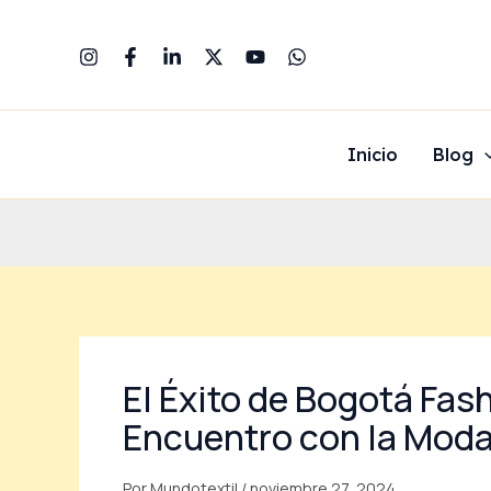
Ir
al
contenido
Inicio
Blog
El Éxito de Bogotá Fa
Encuentro con la Mod
Por
Mundotextil
/
noviembre 27, 2024