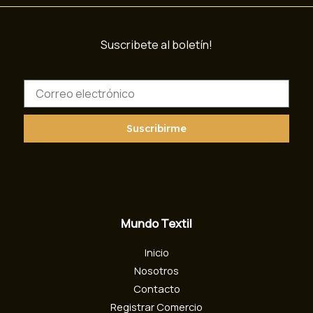
Suscribete al boletín!
C
o
r
r
Suscribirme
e
o
e
l
e
c
Mundo Textil
t
r
Inicio
ó
n
Nosotros
i
Contacto
c
Registrar Comercio
o