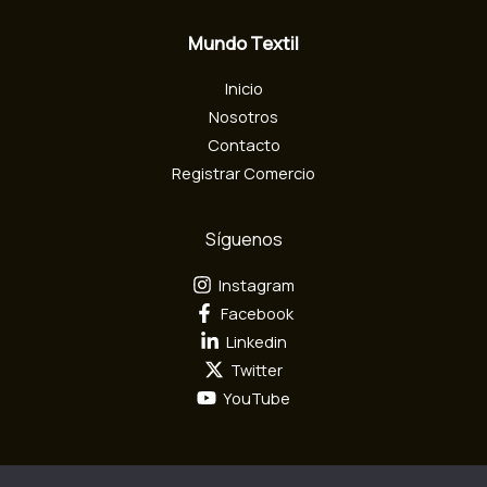
e
c
Mundo Textil
t
r
Inicio
ó
n
Nosotros
i
Contacto
c
Registrar Comercio
o
Síguenos
Instagram
Facebook
Linkedin
Twitter
YouTube